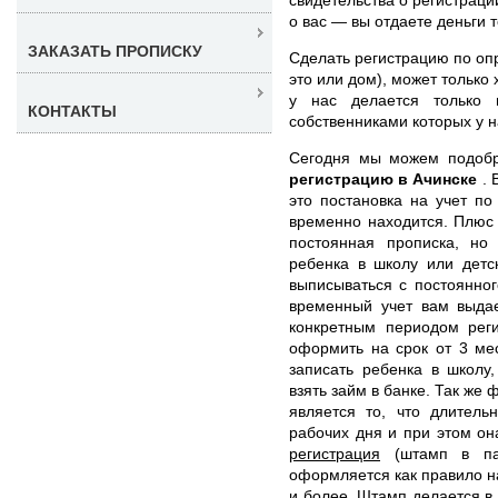
о вас — вы отдаете деньги т
ЗАКАЗАТЬ ПРОПИСКУ
Сделать регистрацию по оп
это или дом), может только
у нас делается только
КОНТАКТЫ
собственниками которых у 
Сегодня мы можем подоб
регистрацию в Ачинске
.
это постановка на учет по
временно находится. Плюс 
постоянная прописка, но
ребенка в школу или детс
выписываться с постоянног
временный учет вам выда
конкретным периодом рег
оформить на срок от 3 ме
записать ребенка в школу,
взять займ в банке. Так же
является то, что длитель
рабочих дня и при этом он
регистрация
(штамп в пас
оформляется как правило н
и более. Штамп делается в 